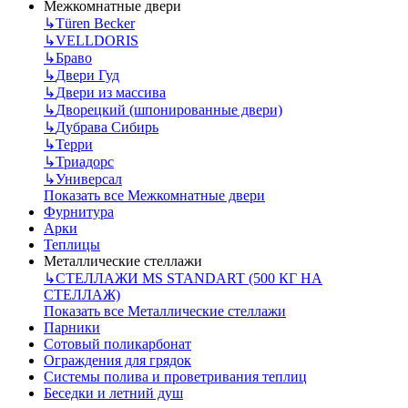
Межкомнатные двери
↳
Türen Becker
↳
VELLDORIS
↳
Браво
↳
Двери Гуд
↳
Двери из массива
↳
Дворецкий (шпонированные двери)
↳
Дубрава Сибирь
↳
Терри
↳
Триадорс
↳
Универсал
Показать все Межкомнатные двери
Фурнитура
Арки
Теплицы
Металлические стеллажи
↳
СТЕЛЛАЖИ MS STANDART (500 КГ НА
СТЕЛЛАЖ)
Показать все Металлические стеллажи
Парники
Сотовый поликарбонат
Ограждения для грядок
Системы полива и проветривания теплиц
Беседки и летний душ