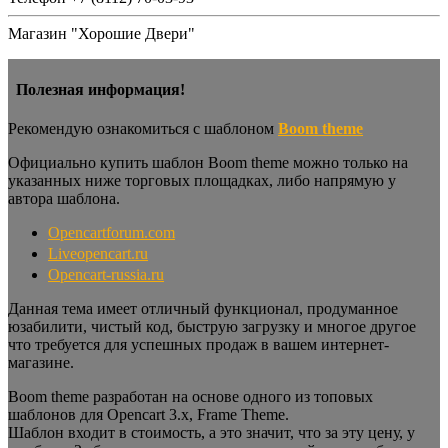
Магазин "Хорошие Двери"
Полезная информация!
Рекомендую ознакомиться с шаблоном
Boom theme
Официально купить шаблон Boom theme можно только на
указанных ниже торговых площадках, либо напрямую у
автора шаблона.
Opencartforum.com
Liveopencart.ru
Opencart-russia.ru
Данная тема имеет отличный функционал, продуманное
юзабилити, чистый код, быструю загрузку и многое другое
что требуется для успешных продаж в вашем интернет-
магазине.
Boom theme разработан на основе одного из топовых
шаблонов для Opencart 3.x, Frame Theme.
Шаблон входит в стоимость, а это значит, что за эту цену, у