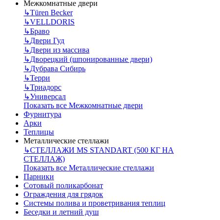
Межкомнатные двери
↳
Türen Becker
↳
VELLDORIS
↳
Браво
↳
Двери Гуд
↳
Двери из массива
↳
Дворецкий (шпонированные двери)
↳
Дубрава Сибирь
↳
Терри
↳
Триадорс
↳
Универсал
Показать все Межкомнатные двери
Фурнитура
Арки
Теплицы
Металлические стеллажи
↳
СТЕЛЛАЖИ MS STANDART (500 КГ НА
СТЕЛЛАЖ)
Показать все Металлические стеллажи
Парники
Сотовый поликарбонат
Ограждения для грядок
Системы полива и проветривания теплиц
Беседки и летний душ