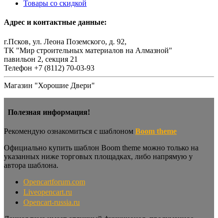
Товары со скидкой
Адрес и контактные данные:
г.Псков, ул. Леона Поземского, д. 92,
ТК "Мир строительных материалов на Алмазной"
павильон 2, секция 21
Телефон +7 (8112) 70-03-93
Магазин "Хорошие Двери"
Полезная информация!
Рекомендую ознакомиться с шаблоном
Boom theme
Официально купить шаблон Boom theme можно только на
указанных ниже торговых площадках, либо напрямую у
автора шаблона.
Opencartforum.com
Liveopencart.ru
Opencart-russia.ru