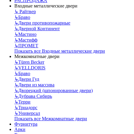
РАСПРОДАЖА
Входные металлические двери
↳
Райтвер
↳
Браво
↳
Двери противопожарные
↳
Дверной Континент
↳
Мастино
↳
Мастифф
↳
ПРОМЕТ
Показать все Входные металлические двери
Межкомнатные двери
↳
Türen Becker
↳
VELLDORIS
↳
Браво
↳
Двери Гуд
↳
Двери из массива
↳
Дворецкий (шпонированные двери)
↳
Дубрава Сибирь
↳
Терри
↳
Триадорс
↳
Универсал
Показать все Межкомнатные двери
Фурнитура
Арки