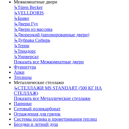
Межкомнатные двери
↳
Türen Becker
↳
VELLDORIS
↳
Браво
↳
Двери Гуд
↳
Двери из массива
↳
Дворецкий (шпонированные двери)
↳
Дубрава Сибирь
↳
Терри
↳
Триадорс
↳
Универсал
Показать все Межкомнатные двери
Фурнитура
Арки
Теплицы
Металлические стеллажи
↳
СТЕЛЛАЖИ MS STANDART (500 КГ НА
СТЕЛЛАЖ)
Показать все Металлические стеллажи
Парники
Сотовый поликарбонат
Ограждения для грядок
Системы полива и проветривания теплиц
Беседки и летний душ