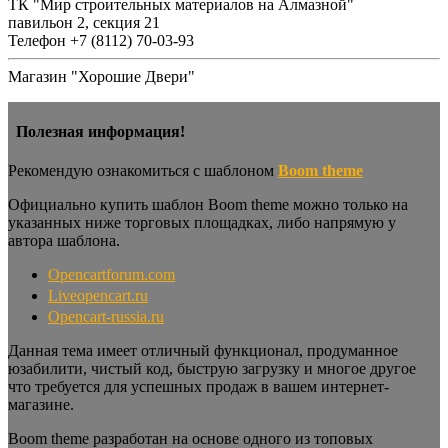
ТК "Мир строительных материалов на Алмазной"
павильон 2, секция 21
Телефон +7 (8112) 70-03-93
Магазин "Хорошие Двери"
Полезная информация!
Рекомендую ознакомиться с шаблоном
Boom theme
Официально купить шаблон Boom theme можно только на
указанных ниже торговых площадках, либо напрямую у
автора шаблона.
Opencartforum.com
Liveopencart.ru
Opencart-russia.ru
Данная тема имеет отличный функционал, продуманное
юзабилити, чистый код, быструю загрузку и многое другое
что требуется для успешных продаж в вашем интернет-
магазине.
Boom theme разработан на основе одного из топовых